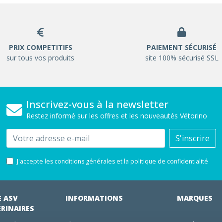
PRIX COMPETITIFS
PAIEMENT SÉCURISÉ
sur tous vos produits
site 100% sécurisé SSL
Inscrivez-vous à la newsletter
Restez informé sur les offres et les nouveautés Vétorino
Email
S'inscrire
J'accepte les conditions générales et la politique de confidentialité
E ASV
INFORMATIONS
MARQUES
ÉRINAIRES