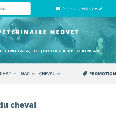
Sélection de croquettes vétérinaire
Paiement 100% sécurisé
Livraison gratuite en clinique vétérinaire
Retour gratuit en clinique
Sélection de croquettes vétérinaire
VÉTÉRINAIRE
NEOVET
Paiement 100% sécurisé
Livraison gratuite en clinique vétérinaire
Retour gratuit en clinique
Sélection de croquettes vétérinaire
r. FONCLARA, Dr. JOUBERT & Dr. YEREMIAN
CHAT
NAC
CHEVAL
PROMOTION
du cheval