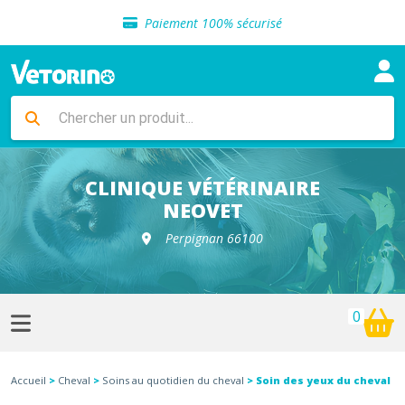
Sélection de croquettes vétérinaire
Paiement 100% sécurisé
Livraison gratuite en clinique vétérinaire
Retour gratuit en clinique
Sélection de croquettes vétérinaire
Paiement 100% sécurisé
Livraison gratuite en clinique vétérinaire
Retour gratuit en clinique
Sélection de croquettes vétérinaire
CLINIQUE VÉTÉRINAIRE
NEOVET
Perpignan 66100
0
Accueil
>
Cheval
>
Soins au quotidien du cheval
> Soin des yeux du cheval