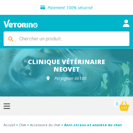
Sélection de croquettes vétérinaire
Paiement 100% sécurisé
Livraison gratuite en clinique vétérinaire
Retour gratuit en clinique
Sélection de croquettes vétérinaire
Paiement 100% sécurisé
Livraison gratuite en clinique vétérinaire
Retour gratuit en clinique
Sélection de croquettes vétérinaire
CLINIQUE VÉTÉRINAIRE
NEOVET
Perpignan 66100
0
Accueil
>
Chat
>
Accessoire du chat
> Anti-stress et anxiété du chat