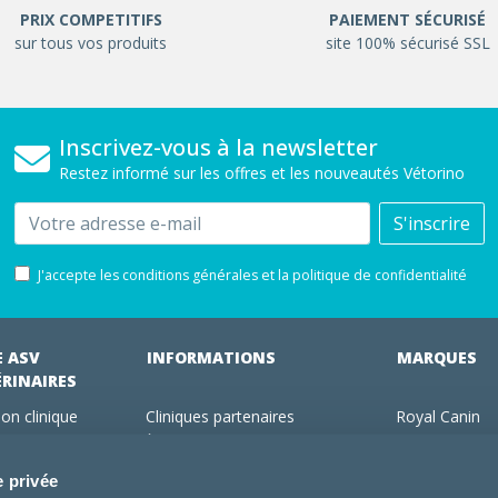
PRIX COMPETITIFS
PAIEMENT SÉCURISÉ
sur tous vos produits
site 100% sécurisé SSL
Inscrivez-vous à la newsletter
Restez informé sur les offres et les nouveautés Vétorino
Email
S'inscrire
J'accepte les conditions générales et la politique de confidentialité
E ASV
INFORMATIONS
MARQUES
ÉRINAIRES
on clinique
Cliniques partenaires
Royal Canin
des clients
À propos de nous
Hill's pet Nutri
ments
Offres pour les vétérinaires
Virbac
e privée
 adhérent Vétorino
Mentions légales
Purina Pro Pl