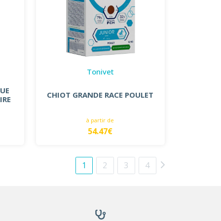
Tonivet
QUE
CHIOT GRANDE RACE POULET
IRE
à partir de
54.47€
1
2
3
4