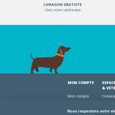
LIVRAISON GRATUITE
chez votre vétérinaire
MON COMPTE
ESPAC
& VÉT
Mon compte
Connexi
Mes commandes
Comman
Mes abonnements
Abonne
Nous respectons votre vi
Boutique
Devenir