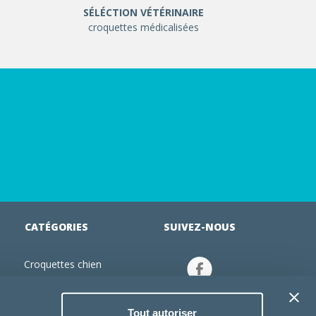
SÉLÉCTION VÉTÉRINAIRE
croquettes médicalisées
CATÉGORIES
SUIVEZ-NOUS
Croquettes chien
tion
Croquettes chiot
Jouets chien
Tout autoriser
an
Gamelles chien