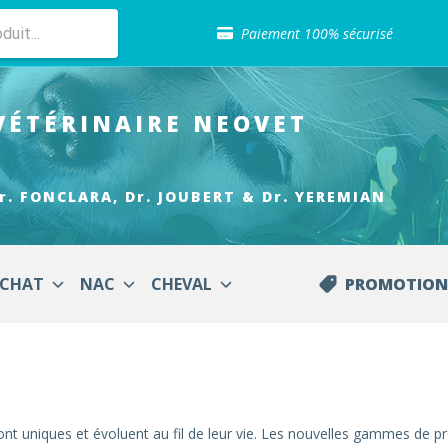
Sélection de croquettes vétérinaire
Paiement 100% sécurisé
Livraison gratuite en clinique vétérinaire
Retour gratuit en clinique
Sélection de croquettes vétérinaire
VÉTÉRINAIRE
NEOVET
Paiement 100% sécurisé
Livraison gratuite en clinique vétérinaire
Retour gratuit en clinique
Sélection de croquettes vétérinaire
r. FONCLARA, Dr. JOUBERT & Dr. YEREMIAN
CHAT
NAC
CHEVAL
PROMOTION
ont uniques et évoluent au fil de leur vie. Les nouvelles gammes de p