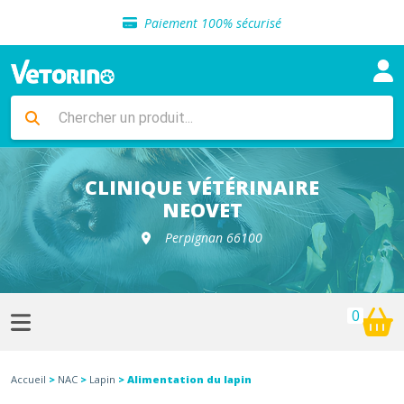
Sélection de croquettes vétérinaire
Paiement 100% sécurisé
Livraison gratuite en clinique vétérinaire
Retour gratuit en clinique
Sélection de croquettes vétérinaire
Paiement 100% sécurisé
Livraison gratuite en clinique vétérinaire
Retour gratuit en clinique
Sélection de croquettes vétérinaire
CLINIQUE VÉTÉRINAIRE
NEOVET
Perpignan 66100
0
Accueil
>
NAC
>
Lapin
> Alimentation du lapin