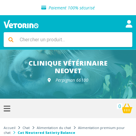
Sélection de croquettes vétérinaire
Paiement 100% sécurisé
Livraison gratuite en clinique vétérinaire
Retour gratuit en clinique
Sélection de croquettes vétérinaire
Paiement 100% sécurisé
Livraison gratuite en clinique vétérinaire
Retour gratuit en clinique
Sélection de croquettes vétérinaire
CLINIQUE VÉTÉRINAIRE
NEOVET
Perpignan 66100
0
Accueil
Chat
Alimentation du chat
Alimentation premium pour
chat
Cat Neutered Satiety Balance