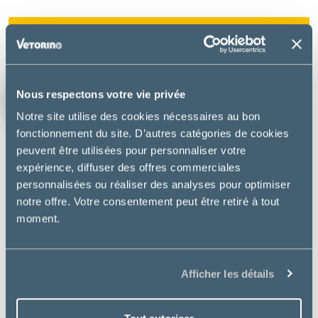
Ajouter au panier
Livraison gratuite à la Clinique
Nous respectons votre vie privée
vétérinaire Neovet
Notre site utilise des cookies nécessaires au bon
fonctionnement du site. D’autres catégories de cookies
peuvent être utilisées pour personnaliser votre
expérience, diffuser des offres commerciales
DESCRIPTION
personnalisées ou réaliser des analyses pour optimiser
notre offre. Votre consentement peut être retiré à tout
Alimentation diététique et complète pour chats
moment.
stérilisés jusqu’à 7 ans. Permet aux foyers
possédants plusieurs chats de proposer un aliment
convenant à tous.
Afficher les détails
Utilisation :