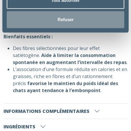
Tout autoriser
Chat stérilisé jusqu’à 7 ans
Chat ayant tendance à l’embonpoint
Refuser
Bienfaits essentiels :
Des fibres sélectionnées pour leur effet
satiétogène.
Aide à limiter la consommation
spontanée en augmentant l’intervalle des repas
.
L’association d’une formule réduite en calories et en
graisses, riche en fibres et d’un rationnement
précis
favorise le maintien du poids idéal des
chats ayant tendance à l’embonpoint
.
INFORMATIONS COMPLÉMENTAIRES
INGRÉDIENTS