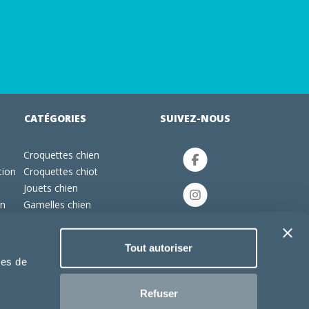
CATÉGORIES
SUIVEZ-NOUS
Croquettes chien
tion
Croquettes chiot
Jouets chien
an
Gamelles chien
Produits vétérinaire chien
Croquettes chat
Tout autoriser
Croquettes chaton
ies de
Jouets chat
Refuser