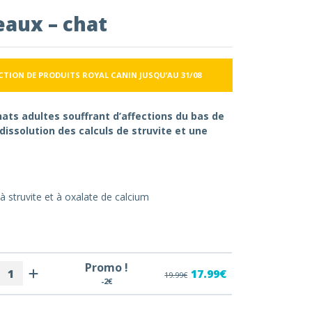
eaux – chat
ECTION DE PRODUITS ROYAL CANIN JUSQU’AU 31/08
ats adultes souffrant d’affections du bas de
dissolution des calculs de struvite et une
 à struvite et à oxalate de calcium
Promo !
17.99€
19.99€
-2€