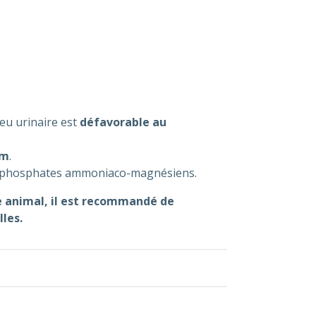
ieu urinaire est
défavorable au
um
.
 ou phosphates ammoniaco-magnésiens.
re animal, il est recommandé de
les.