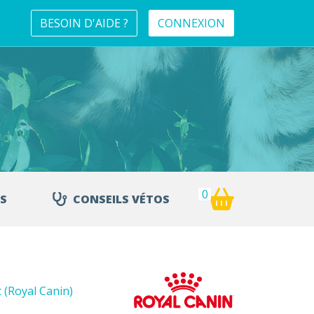
BESOIN D'AIDE ?
CONNEXION
0
S
CONSEILS VÉTOS
 (Royal Canin)