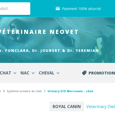
Sélection de croquettes vétérinaire
Paiement 100% sécurisé
Livraison gratuite en clinique vétérinaire
Retour gratuit en clinique
Sélection de croquettes vétérinaire
VÉTÉRINAIRE
NEOVET
Paiement 100% sécurisé
Livraison gratuite en clinique vétérinaire
Retour gratuit en clinique
Sélection de croquettes vétérinaire
r. FONCLARA, Dr. JOUBERT & Dr. YEREMIAN
CHAT
NAC
CHEVAL
PROMOTION
t
Système urinaire du chat
Urinary S/O Morceaux – chat
ROYAL CANIN
Veterinary Diet