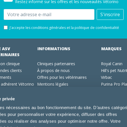
Restez informé sur les offres et les nouveautés Vétorino
Email
S'inscrire
J'accepte les conditions générales et la politique de confidentialité
E ASV
INFORMATIONS
MARQUES
ÉRINAIRES
on clinique
Cliniques partenaires
Royal Canin
des clients
À propos de nous
Hill's pet Nutri
ments
Offres pour les vétérinaires
Virbac
 adhérent Vétorino
Mentions légales
Purina Pro Pl
Utilisation des cookies
Specific
Conditions générales d'utilisation
Dechra
e privée
Tonivet
kies nécessaires au bon fonctionnement du site. D’autres catégor
sées pour personnaliser votre expérience, diffuser des offres
s ou réaliser des analyses pour optimiser notre offre. Votre